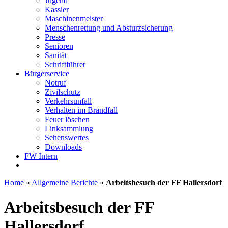
Jugend
Kassier
Maschinenmeister
Menschenrettung und Absturzsicherung
Presse
Senioren
Sanität
Schriftführer
Bürgerservice
Notruf
Zivilschutz
Verkehrsunfall
Verhalten im Brandfall
Feuer löschen
Linksammlung
Sehenswertes
Downloads
FW Intern
Home
»
Allgemeine Berichte
»
Arbeitsbesuch der FF Hallersdorf
Arbeitsbesuch der FF
Hallersdorf