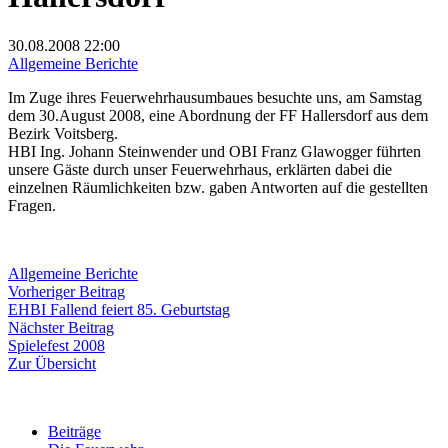
30.08.2008
22:00
Allgemeine Berichte
Im Zuge ihres Feuerwehrhausumbaues besuchte uns, am Samstag
dem 30.August 2008, eine Abordnung der FF Hallersdorf aus dem
Bezirk Voitsberg.
HBI Ing. Johann Steinwender und OBI Franz Glawogger führten
unsere Gäste durch unser Feuerwehrhaus, erklärten dabei die
einzelnen Räumlichkeiten bzw. gaben Antworten auf die gestellten
Fragen.
Allgemeine Berichte
Beitragsnavigation
Vorheriger
Vorheriger Beitrag
Beitrag:
EHBI Fallend feiert 85. Geburtstag
Nächster
Nächster Beitrag
Beitrag:
Spielefest 2008
Zur Übersicht
Beiträge