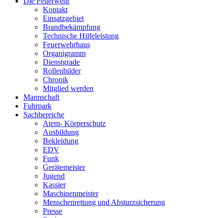
Die Feuerwehr
Kontakt
Einsatzgebiet
Brandbekämpfung
Technische Hilfeleistung
Feuerwehrhaus
Organigramm
Dienstgrade
Rollenbilder
Chronik
Mitglied werden
Mannschaft
Fuhrpark
Sachbereiche
Atem- Körperschutz
Ausbildung
Bekleidung
EDV
Funk
Gerätemeister
Jugend
Kassier
Maschinenmeister
Menschenrettung und Absturzsicherung
Presse