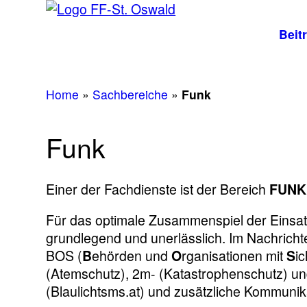
Beit
Home
»
Sachbereiche
»
Funk
Funk
Einer der Fachdienste ist der Bereich
FUNK
Für das optimale Zusammenspiel der Einsatz
grundlegend und unerlässlich. Im Nachrich
BOS (
B
ehörden und
O
rganisationen mit
S
i
(Atemschutz), 2m- (Katastrophenschutz) 
(Blaulichtsms.at) und zusätzliche Kommunik