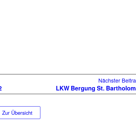
eriger
Nächster Beitr
rag:
2
LKW Bergung St. Bartholom
Zur Übersicht