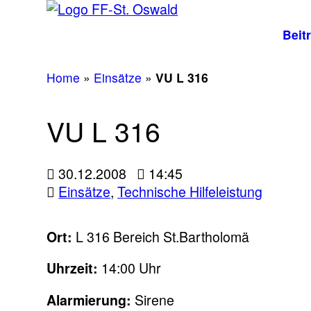
Beit
Home
»
Einsätze
»
VU L 316
VU L 316
30.12.2008
14:45
Einsätze
,
Technische Hilfeleistung
Ort:
L 316 Bereich St.Bartholomä
Uhrzeit:
14:00 Uhr
Alarmierung:
Sirene