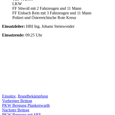
LKW
FF Stiwoll mit 2 Fahrzeugen und 11 Mann
FF Eisbach Rein mit 3 Fahrzeugen und 11 Mann
Polizei und Österreichische Rote Kreuz
Einsatzleiter:
HBI Ing. Johann Steinwender
Einsatzende:
09:25 Uhr
Einsätze
,
Brandbekämpfung
Beitragsnavigation
Vorheriger
Vorheriger Beitrag
Beitrag:
PKW Bergung Plankenwarth
Nächster
Nächster Beitrag
Beitrag:
PKW Bergung mit SRF