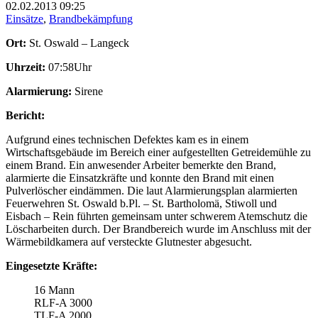
02.02.2013
09:25
Einsätze
,
Brandbekämpfung
Ort:
St. Oswald – Langeck
Uhrzeit:
07:58Uhr
Alarmierung:
Sirene
Bericht:
Aufgrund eines technischen Defektes kam es in einem
Wirtschaftsgebäude im Bereich einer aufgestellten Getreidemühle zu
einem Brand. Ein anwesender Arbeiter bemerkte den Brand,
alarmierte die Einsatzkräfte und konnte den Brand mit einen
Pulverlöscher eindämmen. Die laut Alarmierungsplan alarmierten
Feuerwehren St. Oswald b.Pl. – St. Bartholomä, Stiwoll und
Eisbach – Rein führten gemeinsam unter schwerem Atemschutz die
Löscharbeiten durch. Der Brandbereich wurde im Anschluss mit der
Wärmebildkamera auf versteckte Glutnester abgesucht.
Eingesetzte Kräfte:
16 Mann
RLF-A 3000
TLF-A 2000