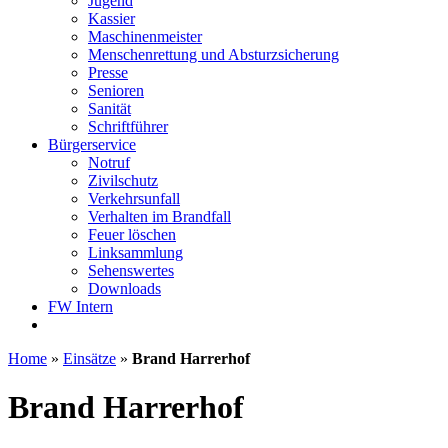
Jugend
Kassier
Maschinenmeister
Menschenrettung und Absturzsicherung
Presse
Senioren
Sanität
Schriftführer
Bürgerservice
Notruf
Zivilschutz
Verkehrsunfall
Verhalten im Brandfall
Feuer löschen
Linksammlung
Sehenswertes
Downloads
FW Intern
Home
»
Einsätze
»
Brand Harrerhof
Brand Harrerhof