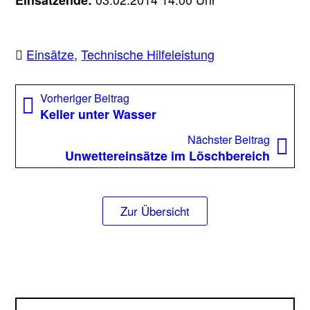
Einsatzende:
Einsätze
,
Technische Hilfeleistung
Beitragsnavigation
Vorheriger
Vorheriger Beitrag
Beitrag:
Keller unter Wasser
Nächst
Nächster Beitrag
Beitrag
Unwettereinsätze im Löschbereich
Zur Übersicht