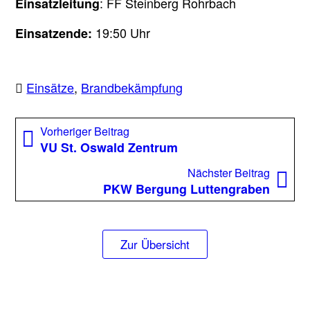
: FF Steinberg Rohrbach
Einsatzleitung
19:50 Uhr
Einsatzende:
Einsätze
,
Brandbekämpfung
Beitragsnavigation
Vorheriger
Vorheriger Beitrag
Beitrag:
VU St. Oswald Zentrum
Nächst
Nächster Beitrag
Beitrag
PKW Bergung Luttengraben
Zur Übersicht