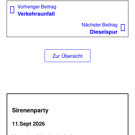
Beitragsnavigation
Vorheriger
Vorheriger Beitrag
Beitrag:
Verkehrsunfall
Nächst
Nächster Beitrag
Beitrag
Dieselspur
Zur Übersicht
Sirenenparty
11.Sept 2026