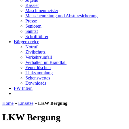
Jugend
Kassier
Maschinenmeister
Menschenrettung und Absturzsicherung
Presse
Senioren
Sanität
Schriftführer
Bürgerservice
Notruf
Zivilschutz
Verkehrsunfall
Verhalten im Brandfall
Feuer löschen
Linksammlung
Sehenswertes
Downloads
FW Intern
Home
»
Einsätze
»
LKW Bergung
LKW Bergung