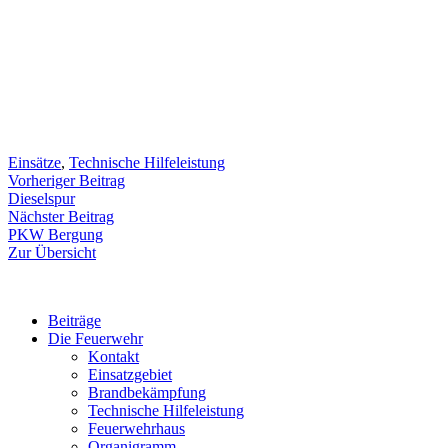
Einsätze
,
Technische Hilfeleistung
Beitragsnavigation
Vorheriger
Vorheriger Beitrag
Beitrag:
Dieselspur
Nächster
Nächster Beitrag
Beitrag:
PKW Bergung
Zur Übersicht
Beiträge
Die Feuerwehr
Kontakt
Einsatzgebiet
Brandbekämpfung
Technische Hilfeleistung
Feuerwehrhaus
Organigramm