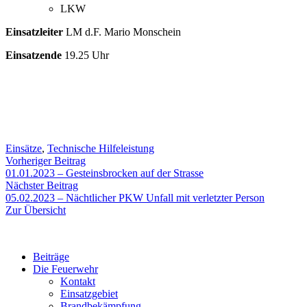
LKW
Einsatzleiter
LM d.F. Mario Monschein
Einsatzende
19.25 Uhr
Einsätze
,
Technische Hilfeleistung
Beitragsnavigation
Vorheriger
Vorheriger Beitrag
Beitrag:
01.01.2023 – Gesteinsbrocken auf der Strasse
Nächster
Nächster Beitrag
Beitrag:
05.02.2023 – Nächtlicher PKW Unfall mit verletzter Person
Zur Übersicht
Beiträge
Die Feuerwehr
Kontakt
Einsatzgebiet
Brandbekämpfung