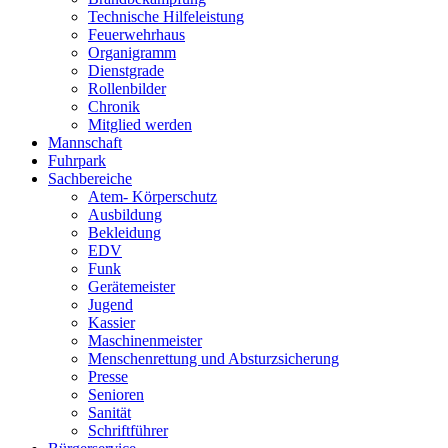
Technische Hilfeleistung
Feuerwehrhaus
Organigramm
Dienstgrade
Rollenbilder
Chronik
Mitglied werden
Mannschaft
Fuhrpark
Sachbereiche
Atem- Körperschutz
Ausbildung
Bekleidung
EDV
Funk
Gerätemeister
Jugend
Kassier
Maschinenmeister
Menschenrettung und Absturzsicherung
Presse
Senioren
Sanität
Schriftführer