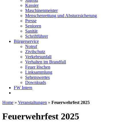
Jugend
Kassier
Maschinenmeister
Menschenrettung und Absturzsicherung
Presse
Senioren
Sanität
Schriftführer
Bürgerservice
Notruf
Zivilschutz
Verkehrsunfall
Verhalten im Brandfall
Feuer löschen
Linksammlung
Sehenswertes
Downloads
FW Intern
Home
»
Veranstaltungen
»
Feuerwehrfest 2025
Feuerwehrfest 2025