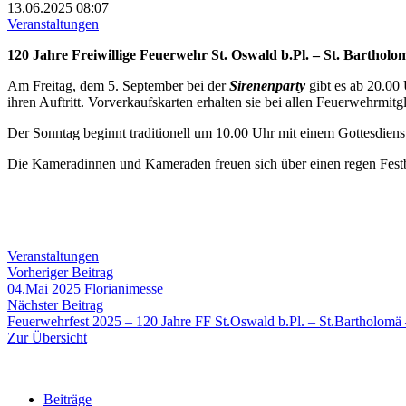
13.06.2025
08:07
Veranstaltungen
120 Jahre Freiwillige Feuerwehr St. Oswald b.Pl. – St. Bartholo
Am Freitag, dem 5. September bei der
Sirenenparty
gibt es ab 20.00
ihren Auftritt. Vorverkaufskarten erhalten sie bei allen Feuerwehrmitg
Der Sonntag beginnt traditionell um 10.00 Uhr mit einem Gottesdiens
Die Kameradinnen und Kameraden freuen sich über einen regen Fest
Veranstaltungen
Beitragsnavigation
Vorheriger
Vorheriger Beitrag
Beitrag:
04.Mai 2025 Florianimesse
Nächster
Nächster Beitrag
Beitrag:
Feuerwehrfest 2025 – 120 Jahre FF St.Oswald b.Pl. – St.Bartholomä 
Zur Übersicht
Beiträge