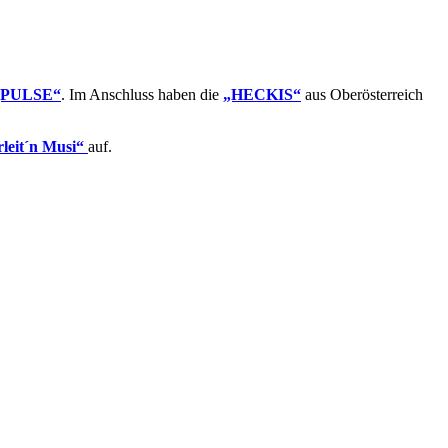
„PULSE“
. Im Anschluss haben die
„HECKIS“
aus Oberösterreich
leit´n Musi“
auf.