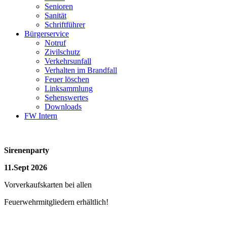
Senioren
Sanität
Schriftführer
Bürgerservice
Notruf
Zivilschutz
Verkehrsunfall
Verhalten im Brandfall
Feuer löschen
Linksammlung
Sehenswertes
Downloads
FW Intern
Sirenenparty
11.Sept 2026
Vorverkaufskarten bei allen
Feuerwehrmitgliedern erhältlich!