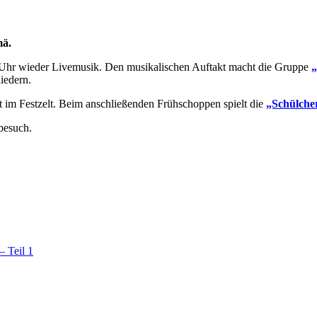
mä.
 Uhr wieder Livemusik. Den musikalischen Auftakt macht die Gruppe
liedern.
t im Festzelt. Beim anschließenden Frühschoppen spielt die
„Schülcher
besuch.
– Teil 1