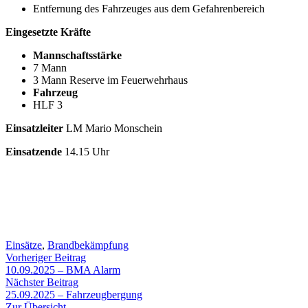
Entfernung des Fahrzeuges aus dem Gefahrenbereich
Eingesetzte Kräfte
Mannschaftsstärke
7 Mann
3 Mann Reserve im Feuerwehrhaus
Fahrzeug
HLF 3
Einsatzleiter
LM Mario Monschein
Einsatzende
14.15 Uhr
Einsätze
,
Brandbekämpfung
Beitragsnavigation
Vorheriger
Vorheriger Beitrag
Beitrag:
10.09.2025 – BMA Alarm
Nächster
Nächster Beitrag
Beitrag:
25.09.2025 – Fahrzeugbergung
Zur Übersicht