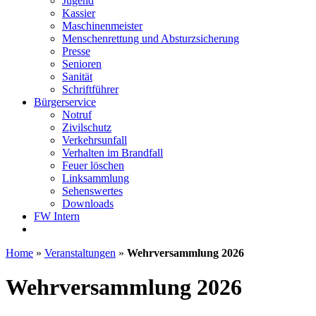
Jugend
Kassier
Maschinenmeister
Menschenrettung und Absturzsicherung
Presse
Senioren
Sanität
Schriftführer
Bürgerservice
Notruf
Zivilschutz
Verkehrsunfall
Verhalten im Brandfall
Feuer löschen
Linksammlung
Sehenswertes
Downloads
FW Intern
Home
»
Veranstaltungen
»
Wehrversammlung 2026
Wehrversammlung 2026