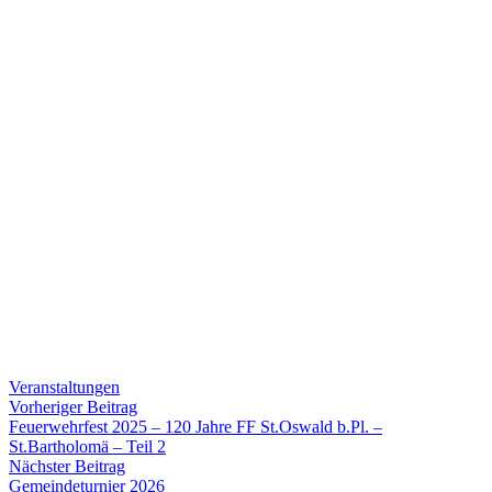
Veranstaltungen
Beitragsnavigation
Vorheriger
Vorheriger Beitrag
Beitrag:
Feuerwehrfest 2025 – 120 Jahre FF St.Oswald b.Pl. –
St.Bartholomä – Teil 2
Nächster
Nächster Beitrag
Beitrag:
Gemeindeturnier 2026