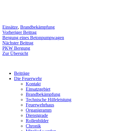
Einsätze
,
Brandbekämpfung
Beitragsnavigation
Vorheriger
Vorheriger Beitrag
Beitrag:
Bergung eines Betonpumpwagen
Nächster
Nächster Beitrag
Beitrag:
PKW Bergung
Zur Übersicht
Beiträge
Die Feuerwehr
Kontakt
Einsatzgebiet
Brandbekämpfung
Technische Hilfeleistung
Feuerwehrhaus
Organigramm
Dienstgrade
Rollenbilder
Chronik