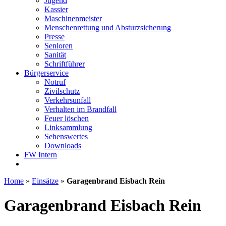
Jugend
Kassier
Maschinenmeister
Menschenrettung und Absturzsicherung
Presse
Senioren
Sanität
Schriftführer
Bürgerservice
Notruf
Zivilschutz
Verkehrsunfall
Verhalten im Brandfall
Feuer löschen
Linksammlung
Sehenswertes
Downloads
FW Intern
Home
»
Einsätze
»
Garagenbrand Eisbach Rein
Garagenbrand Eisbach Rein