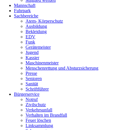
Mitglied werden
Mannschaft
Fuhrpark
Sachbereiche
Atem- Körperschutz
Ausbildung
Bekleidung
EDV
Funk
Gerätemeister
Jugend
Kassier
Maschinenmeister
Menschenrettung und Absturzsicherung
Presse
Senioren
Sanität
Schriftführer
Bürgerservice
Notruf
Zivilschutz
Verkehrsunfall
Verhalten im Brandfall
Feuer löschen
Linksammlung