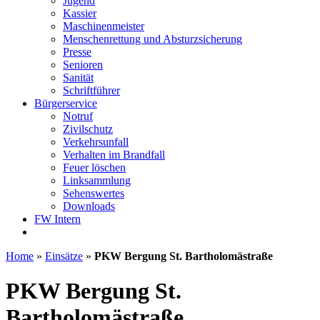
Jugend
Kassier
Maschinenmeister
Menschenrettung und Absturzsicherung
Presse
Senioren
Sanität
Schriftführer
Bürgerservice
Notruf
Zivilschutz
Verkehrsunfall
Verhalten im Brandfall
Feuer löschen
Linksammlung
Sehenswertes
Downloads
FW Intern
Home
»
Einsätze
»
PKW Bergung St. Bartholomästraße
PKW Bergung St.
Bartholomästraße