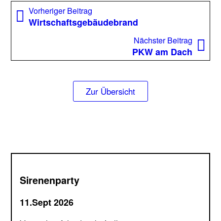
Beitragsnavigation
Vorheriger
Vorheriger Beitrag
Beitrag:
Wirtschaftsgebäudebrand
Nächst
Nächster Beitrag
Beitrag
PKW am Dach
Zur Übersicht
Sirenenparty
11.Sept 2026