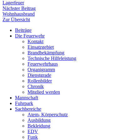
Beitrag:
Lagerfeuer
Nächster
Nächster Beitrag
Beitrag:
Wohnhausbrand
Zur Übersicht
Beiträge
Die Feuerwehr
Kontakt
Einsatzgebiet
Brandbekämpfung
Technische Hilfeleistung
Feuerwehrhaus
Organigramm
Dienstgrade
Rollenbilder
Chronik
Mitglied werden
Mannschaft
Fuhrpark
Sachbereiche
Atem- Körperschutz
Ausbildung
Bekleidung
EDV
Funk