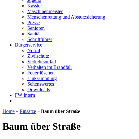
Jugend
Kassier
Maschinenmeister
Menschenrettung und Absturzsicherung
Presse
Senioren
Sanität
Schriftführer
Bürgerservice
Notruf
Zivilschutz
Verkehrsunfall
Verhalten im Brandfall
Feuer löschen
Linksammlung
Sehenswertes
Downloads
FW Intern
Home
»
Einsätze
»
Baum über Straße
Baum über Straße