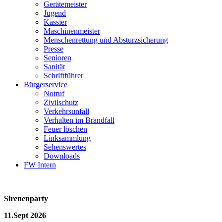
Gerätemeister
Jugend
Kassier
Maschinenmeister
Menschenrettung und Absturzsicherung
Presse
Senioren
Sanität
Schriftführer
Bürgerservice
Notruf
Zivilschutz
Verkehrsunfall
Verhalten im Brandfall
Feuer löschen
Linksammlung
Sehenswertes
Downloads
FW Intern
Sirenenparty
11.Sept 2026