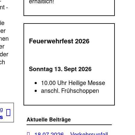
erhältlich!
t -
ie
der
lnen
Feuerwehrfest 2026
er
der
ch
Sonntag 13. Sept 2026
10.00 Uhr Heilige Messe
anschl. Frühschoppen
Nächster
ag
Beitrag:
ns
Aktuelle Beiträge
18.07.2026 – Verkehrsunfall