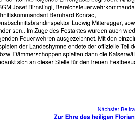
BGM Josef Birnstingl, Bereichsfeuerwehrkommandan
chnittskommandant Bernhard Konrad,
enabschnittsbrandinspektor Ludwig Mitteregger, sow
der sen.. Im Zuge des Festaktes wurden auch wie
genden Feuerwehren ausgezeichnet. Mit den einze
elen der Landeshymne endete der offizielle Teil d
 bzw. Dämmerschoppen spielten dann die Kaiserwäl
edankt sich an dieser Stelle für den treuen Festbesu
rheriger
Nächster Beitr
itrag:
Zur Ehre des heiligen Floria