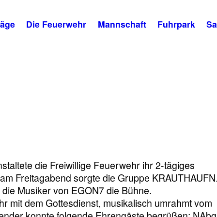
räge
Die Feuerwehr
Mannschaft
Fuhrpark
Sa
ltete die Freiwillige Feuerwehr ihr 2-tägiges
kt am Freitagabend sorgte die Gruppe KRAUTHAUFN
n die Musiker von EGON7 die Bühne.
Uhr mit dem Gottesdienst, musikalisch umrahmt vom
wender konnte folgende Ehrengäste begrüßen: NAbg