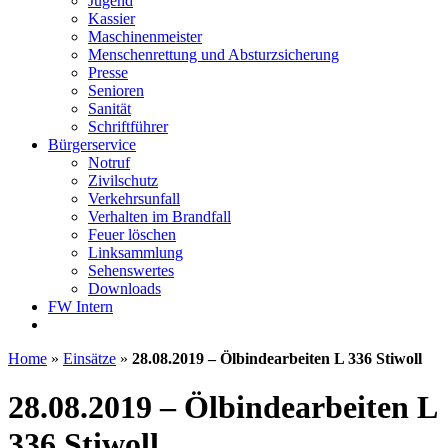
Jugend
Kassier
Maschinenmeister
Menschenrettung und Absturzsicherung
Presse
Senioren
Sanität
Schriftführer
Bürgerservice
Notruf
Zivilschutz
Verkehrsunfall
Verhalten im Brandfall
Feuer löschen
Linksammlung
Sehenswertes
Downloads
FW Intern
Home
»
Einsätze
»
28.08.2019 – Ölbindearbeiten L 336 Stiwoll
28.08.2019 – Ölbindearbeiten L
336 Stiwoll