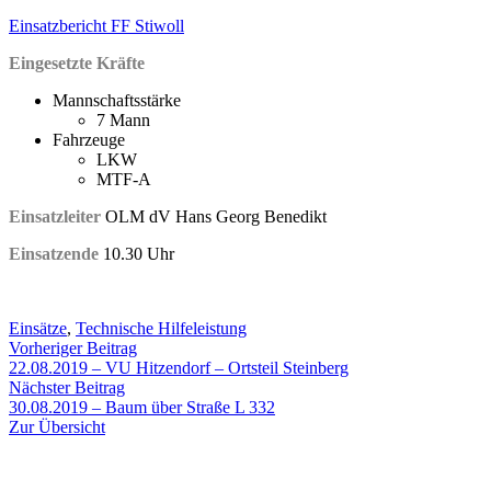
Einsatzbericht FF Stiwoll
Eingesetzte Kräfte
Mannschaftsstärke
7 Mann
Fahrzeuge
LKW
MTF-A
Einsatzleiter
OLM dV Hans Georg Benedikt
Einsatzende
10.30 Uhr
Einsätze
,
Technische Hilfeleistung
Beitragsnavigation
Vorheriger
Vorheriger Beitrag
Beitrag:
22.08.2019 – VU Hitzendorf – Ortsteil Steinberg
Nächster
Nächster Beitrag
Beitrag:
30.08.2019 – Baum über Straße L 332
Zur Übersicht