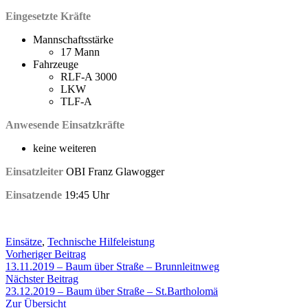
Eingesetzte Kräfte
Mannschaftsstärke
17 Mann
Fahrzeuge
RLF-A 3000
LKW
TLF-A
Anwesende Einsatzkräfte
keine weiteren
Einsatzleiter
OBI Franz Glawogger
Einsatzende
19:45 Uhr
Einsätze
,
Technische Hilfeleistung
Beitragsnavigation
Vorheriger
Vorheriger Beitrag
Beitrag:
13.11.2019 – Baum über Straße – Brunnleitnweg
Nächster
Nächster Beitrag
Beitrag:
23.12.2019 – Baum über Straße – St.Bartholomä
Zur Übersicht