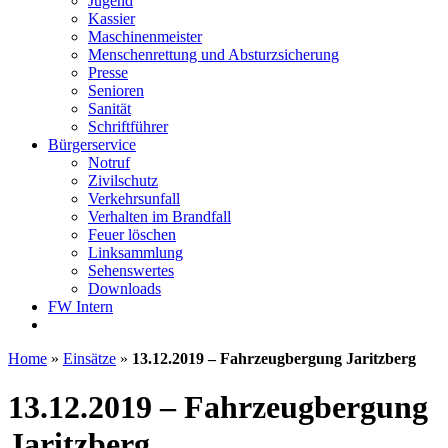
Jugend
Kassier
Maschinenmeister
Menschenrettung und Absturzsicherung
Presse
Senioren
Sanität
Schriftführer
Bürgerservice
Notruf
Zivilschutz
Verkehrsunfall
Verhalten im Brandfall
Feuer löschen
Linksammlung
Sehenswertes
Downloads
FW Intern
Home
»
Einsätze
»
13.12.2019 – Fahrzeugbergung Jaritzberg
13.12.2019 – Fahrzeugbergung
Jaritzberg