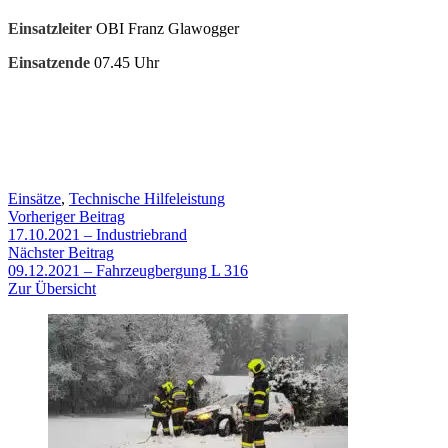
Einsatzleiter
OBI Franz Glawogger
Einsatzende
07.45 Uhr
Einsätze
,
Technische Hilfeleistung
Beitragsnavigation
Vorheriger
Vorheriger Beitrag
Beitrag:
17.10.2021 – Industriebrand
Nächster
Nächster Beitrag
Beitrag:
09.12.2021 – Fahrzeugbergung L 316
Zur Übersicht