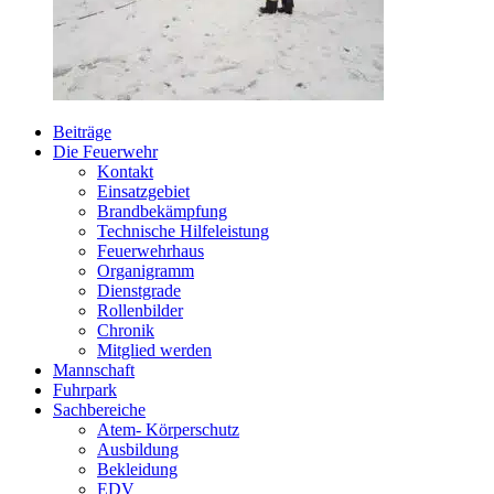
Beiträge
Die Feuerwehr
Kontakt
Einsatzgebiet
Brandbekämpfung
Technische Hilfeleistung
Feuerwehrhaus
Organigramm
Dienstgrade
Rollenbilder
Chronik
Mitglied werden
Mannschaft
Fuhrpark
Sachbereiche
Atem- Körperschutz
Ausbildung
Bekleidung
EDV