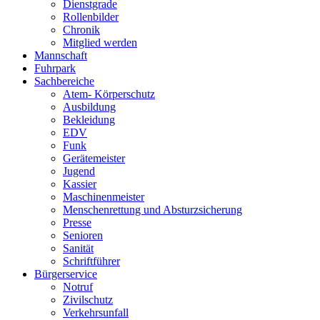
Dienstgrade
Rollenbilder
Chronik
Mitglied werden
Mannschaft
Fuhrpark
Sachbereiche
Atem- Körperschutz
Ausbildung
Bekleidung
EDV
Funk
Gerätemeister
Jugend
Kassier
Maschinenmeister
Menschenrettung und Absturzsicherung
Presse
Senioren
Sanität
Schriftführer
Bürgerservice
Notruf
Zivilschutz
Verkehrsunfall