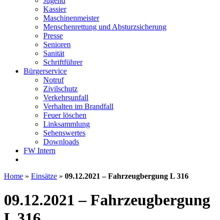
Jugend
Kassier
Maschinenmeister
Menschenrettung und Absturzsicherung
Presse
Senioren
Sanität
Schriftführer
Bürgerservice
Notruf
Zivilschutz
Verkehrsunfall
Verhalten im Brandfall
Feuer löschen
Linksammlung
Sehenswertes
Downloads
FW Intern
Home
»
Einsätze
»
09.12.2021 – Fahrzeugbergung L 316
09.12.2021 – Fahrzeugbergung
L 316