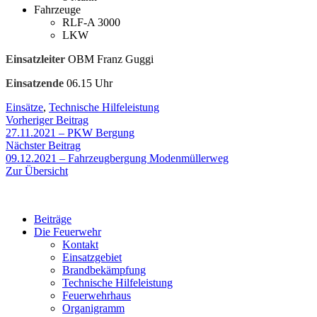
Fahrzeuge
RLF-A 3000
LKW
Einsatzleiter
OBM Franz Guggi
Einsatzende
06.15 Uhr
Einsätze
,
Technische Hilfeleistung
Beitragsnavigation
Vorheriger
Vorheriger Beitrag
Beitrag:
27.11.2021 – PKW Bergung
Nächster
Nächster Beitrag
Beitrag:
09.12.2021 – Fahrzeugbergung Modenmüllerweg
Zur Übersicht
Beiträge
Die Feuerwehr
Kontakt
Einsatzgebiet
Brandbekämpfung
Technische Hilfeleistung
Feuerwehrhaus
Organigramm