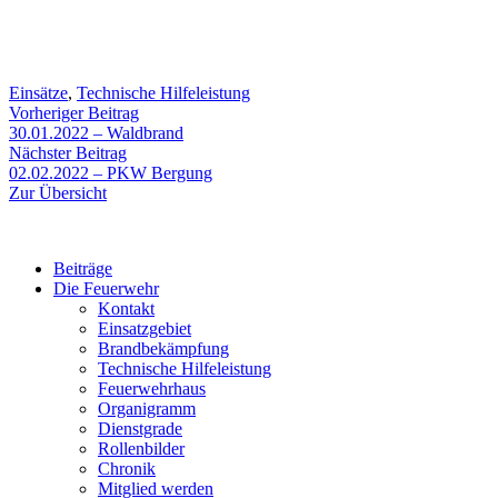
Einsätze
,
Technische Hilfeleistung
Beitragsnavigation
Vorheriger
Vorheriger Beitrag
Beitrag:
30.01.2022 – Waldbrand
Nächster
Nächster Beitrag
Beitrag:
02.02.2022 – PKW Bergung
Zur Übersicht
Beiträge
Die Feuerwehr
Kontakt
Einsatzgebiet
Brandbekämpfung
Technische Hilfeleistung
Feuerwehrhaus
Organigramm
Dienstgrade
Rollenbilder
Chronik
Mitglied werden