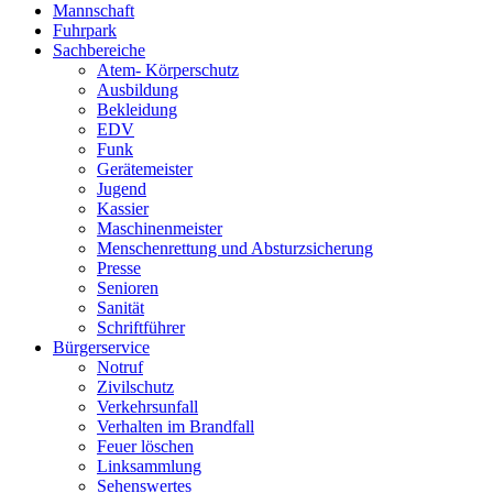
Mannschaft
Fuhrpark
Sachbereiche
Atem- Körperschutz
Ausbildung
Bekleidung
EDV
Funk
Gerätemeister
Jugend
Kassier
Maschinenmeister
Menschenrettung und Absturzsicherung
Presse
Senioren
Sanität
Schriftführer
Bürgerservice
Notruf
Zivilschutz
Verkehrsunfall
Verhalten im Brandfall
Feuer löschen
Linksammlung
Sehenswertes