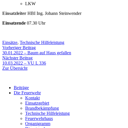
LKW
Einsatzleiter
HBI Ing. Johann Steinwender
Einsatzende
07.30 Uhr
Einsätze
,
Technische Hilfeleistung
Beitragsnavigation
Vorheriger
Vorheriger Beitrag
Beitrag:
30.01.2022 – Baum auf Haus gefallen
Nächster
Nächster Beitrag
Beitrag:
10.03.2022 – VU L 336
Zur Übersicht
Beiträge
Die Feuerwehr
Kontakt
Einsatzgebiet
Brandbekämpfung
Technische Hilfeleistung
Feuerwehrhaus
Organigramm