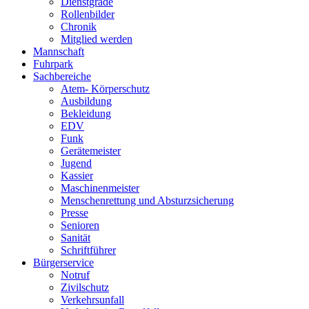
Dienstgrade
Rollenbilder
Chronik
Mitglied werden
Mannschaft
Fuhrpark
Sachbereiche
Atem- Körperschutz
Ausbildung
Bekleidung
EDV
Funk
Gerätemeister
Jugend
Kassier
Maschinenmeister
Menschenrettung und Absturzsicherung
Presse
Senioren
Sanität
Schriftführer
Bürgerservice
Notruf
Zivilschutz
Verkehrsunfall