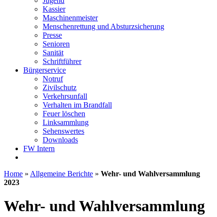
Jugend
Kassier
Maschinenmeister
Menschenrettung und Absturzsicherung
Presse
Senioren
Sanität
Schriftführer
Bürgerservice
Notruf
Zivilschutz
Verkehrsunfall
Verhalten im Brandfall
Feuer löschen
Linksammlung
Sehenswertes
Downloads
FW Intern
Home
»
Allgemeine Berichte
»
Wehr- und Wahlversammlung
2023
Wehr- und Wahlversammlung