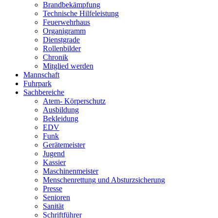
Brandbekämpfung
Technische Hilfeleistung
Feuerwehrhaus
Organigramm
Dienstgrade
Rollenbilder
Chronik
Mitglied werden
Mannschaft
Fuhrpark
Sachbereiche
Atem- Körperschutz
Ausbildung
Bekleidung
EDV
Funk
Gerätemeister
Jugend
Kassier
Maschinenmeister
Menschenrettung und Absturzsicherung
Presse
Senioren
Sanität
Schriftführer