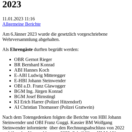
2023
11.01.2023
11:16
Allgemeine Berichte
Am 6.Jänner 2023 wurde die gesetzlich vorgeschriebene
Wehrversammlung abgehalten.
Als
Ehrengäste
durften begrüßt werden:
OBR Gernot Rieger
BR Bernhard Konrad
ABI Hannes Koch
E-ABI Ludwig Mitteregger
E-HBI Johann Steinwender
OBI a.D. Franz Glawogger
BGM Ing. Jürgen Konrad
BGM Josef Birnstingl
KI Erich Harrer (Polizei Hitzendorf)
AI Christian Thomasser (Polizei Gratwein)
Nach dem Totengedenken folgten die Berichte von HBI Johann
Steinwender und OBI Franz Guggi. Kassier BM Wolfgang
Steinwender informierte über den Rechnungsabschluss von 2022