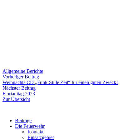
Allgemeine Berichte
Beitragsnavigation
Vorheriger
Vorheriger Beitrag
Beitrag:
Weihnachts CD „Funk-Stille Zeit“ für einen guten Zweck!
Nächster
Nächster Beitrag
Beitrag:
Florianitag 2023
Zur Übersicht
Beiträge
Die Feuerwehr
Kontakt
Einsatzgebiet