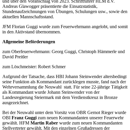
und über den Voranschlag von 2023. Schriftführer HLM d.V.
Andreas Glawogger präsentierte die Einsatzstatistik,
Stundenaufzeichnungen von Übungen, Schulungen usw., sowie den
aktuellen Mannschaftsstand.
JFM Florian Guggi wurde zum Feuerwehrmann angelobt, und somit
in den Aktivstand übernommen.
Allgemeine Beförderungen
zum Oberfeuerwehrmann: Georg Guggi, Christoph Hämmerle und
David Preitler
zum Löschmeister: Robert Schmer
Aufgrund der Tatsache, dass HBI Johann Steinwender altersbedingt
seine Funktion als Kommandant zurücklegen musste, fand nach der
Wehrversammlung die Neuwahl statt. Für seine 22-jährige Tätigkeit
als Kommandant wurde Johann Steinwender von der
Landesregierung Steiermark mit dem Verdienstkreuz in Bronze
ausgezeichnet.
Bei der Neuwahl unter dem Vorsitz von OBR Gernot Rieger wurde
OBI
Franz Guggi
zum neuen Kommandanten unserer Feuerwehr
gewählt. HFM
Martin Raber
wurde zum neuen Kommandanten
Stellvertreter gewählt. Mit den einzelnen Grußadressen der