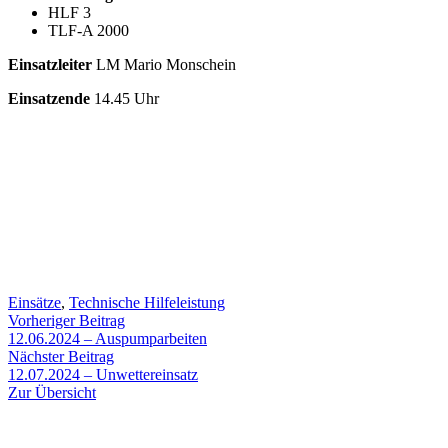
HLF 3
TLF-A 2000
Einsatzleiter
LM Mario Monschein
Einsatzende
14.45 Uhr
Einsätze
,
Technische Hilfeleistung
Beitragsnavigation
Vorheriger
Vorheriger Beitrag
Beitrag:
12.06.2024 – Auspumparbeiten
Nächster
Nächster Beitrag
Beitrag:
12.07.2024 – Unwettereinsatz
Zur Übersicht