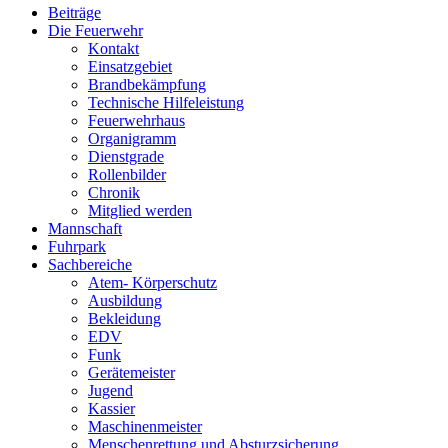
Beiträge
Die Feuerwehr
Kontakt
Einsatzgebiet
Brandbekämpfung
Technische Hilfeleistung
Feuerwehrhaus
Organigramm
Dienstgrade
Rollenbilder
Chronik
Mitglied werden
Mannschaft
Fuhrpark
Sachbereiche
Atem- Körperschutz
Ausbildung
Bekleidung
EDV
Funk
Gerätemeister
Jugend
Kassier
Maschinenmeister
Menschenrettung und Absturzsicherung