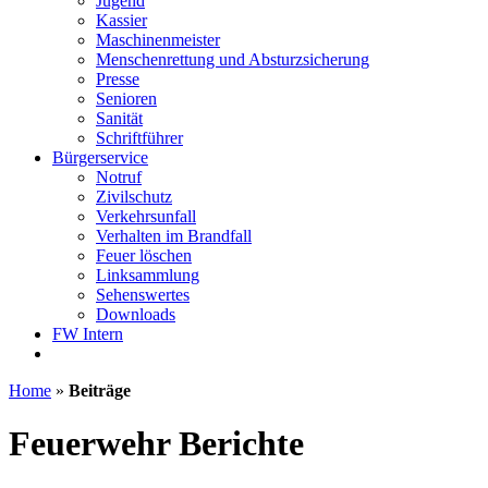
Jugend
Kassier
Maschinenmeister
Menschenrettung und Absturzsicherung
Presse
Senioren
Sanität
Schriftführer
Bürgerservice
Notruf
Zivilschutz
Verkehrsunfall
Verhalten im Brandfall
Feuer löschen
Linksammlung
Sehenswertes
Downloads
FW Intern
Home
»
Beiträge
Feuerwehr Berichte