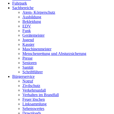
Fuhrpark
Sachbereiche
Atem- Körperschutz
Ausbildung
Bekleidung
EDV
Funk
Gerätemeister
Jugend
Kassier
Maschinenmeister
Menschenrettung und Absturzsicherung
Presse
Senioren
Sanität
Schriftführer
Bürgerservice
Notruf
Zivilschutz
Verkehrsunfall
Verhalten im Brandfall
Feuer löschen
Linksammlung
Sehenswertes
Downloads