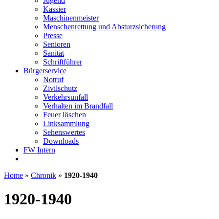
Jugend
Kassier
Maschinenmeister
Menschenrettung und Absturzsicherung
Presse
Senioren
Sanität
Schriftführer
Bürgerservice
Notruf
Zivilschutz
Verkehrsunfall
Verhalten im Brandfall
Feuer löschen
Linksammlung
Sehenswertes
Downloads
FW Intern
Home
»
Chronik
»
1920-1940
1920-1940