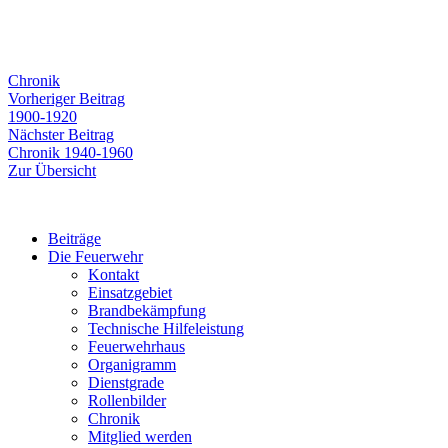
Chronik
Beitragsnavigation
Vorheriger
Vorheriger Beitrag
Beitrag:
1900-1920
Nächster
Nächster Beitrag
Beitrag:
Chronik 1940-1960
Zur Übersicht
Beiträge
Die Feuerwehr
Kontakt
Einsatzgebiet
Brandbekämpfung
Technische Hilfeleistung
Feuerwehrhaus
Organigramm
Dienstgrade
Rollenbilder
Chronik
Mitglied werden