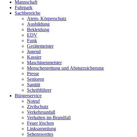
Mannschaft
Fuhrpark
Sachbereiche
Atem- Körperschutz
Ausbildung
Bekleidung
EDV
Funk
Gerätemeister
Jugend
Kassier
Maschinenmeister
Menschenrettung und Absturzsicherung
Presse
Senioren
Sanität
Schriftführer
Bürgerservice
Notruf
Zivilschutz
Verkehrsunfall
Verhalten im Brandfall
Feuer löschen
Linksammlung
Sehenswertes