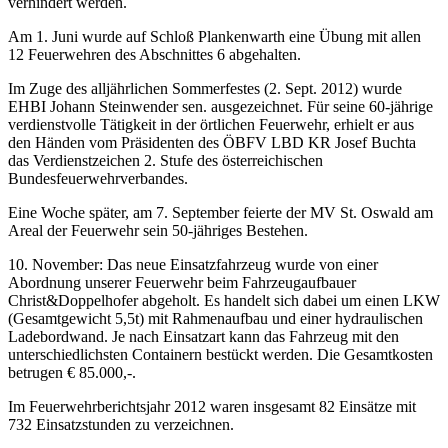
verhindert werden.
Am 1. Juni wurde auf Schloß Plankenwarth eine Übung mit allen
12 Feuerwehren des Abschnittes 6 abgehalten.
Im Zuge des alljährlichen Sommerfestes (2. Sept. 2012) wurde
EHBI Johann Steinwender sen. ausgezeichnet. Für seine 60-jährige
verdienstvolle Tätigkeit in der örtlichen Feuerwehr, erhielt er aus
den Händen vom Präsidenten des ÖBFV LBD KR Josef Buchta
das Verdienstzeichen 2. Stufe des österreichischen
Bundesfeuerwehrverbandes.
Eine Woche später, am 7. September feierte der MV St. Oswald am
Areal der Feuerwehr sein 50-jähriges Bestehen.
10. November: Das neue Einsatzfahrzeug wurde von einer
Abordnung unserer Feuerwehr beim Fahrzeugaufbauer
Christ&Doppelhofer abgeholt. Es handelt sich dabei um einen LKW
(Gesamtgewicht 5,5t) mit Rahmenaufbau und einer hydraulischen
Ladebordwand. Je nach Einsatzart kann das Fahrzeug mit den
unterschiedlichsten Containern bestückt werden. Die Gesamtkosten
betrugen € 85.000,-.
Im Feuerwehrberichtsjahr 2012 waren insgesamt 82 Einsätze mit
732 Einsatzstunden zu verzeichnen.