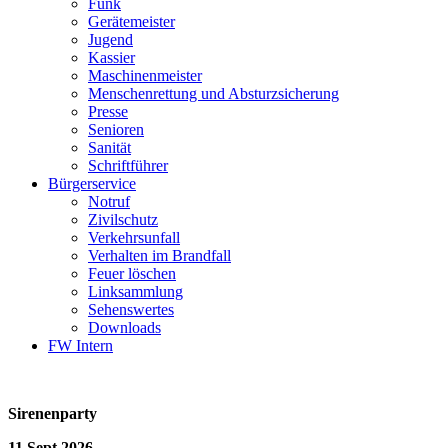
Funk
Gerätemeister
Jugend
Kassier
Maschinenmeister
Menschenrettung und Absturzsicherung
Presse
Senioren
Sanität
Schriftführer
Bürgerservice
Notruf
Zivilschutz
Verkehrsunfall
Verhalten im Brandfall
Feuer löschen
Linksammlung
Sehenswertes
Downloads
FW Intern
Sirenenparty
11.Sept 2026