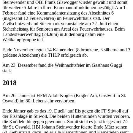
Steinwender und OBI Franz Glawogger wieder gewählt und somit
für weitere 5 Jahre in ihren Kommandofunktionen bestätigt. Am 1.
Februar fand eine Kommandantensitzung des Abschnittes 6
(insgesamt 12 Feuerwehren) im Feuerwehrhaus statt. Der
Zivilschutzverband Steiermark veranstaltete am 22. Juni einen
Sicherheitstag für Senioren am Areal des Feuerwehrhauses. Beim
Landesfeuerwehrtag (24.Juni) in Judenburg nahm eine
Wettkampfgruppe teil.
Ende November legten 14 Kameraden (8 bronzene, 3 silberne und 3
goldene Abzeichen) die THLP erfolgreich ab.
Am 23. Dezember fand die Weihnachtsfeier im Gasthaus Guggi
statt.
2018
Am 26. Jänner ist HFM Adolf Kogler (Kogler Adi, Gastwirt in St.
Oswald) im 80. Lebensjahr verstorben.
Ende Jänner gab es das „9. Duell“ auf Eis gegen die FF Stiwoll auf
der Eisanlage in Stiwoll. Die beiden Hüttenrunden wurden verloren,
die Knödeln hingegen gewonnen. Somit steht es jetzt insgesamt 7:2
für St. Oswald. HBI Johann Steinwender feierte Ende März seinen
60. Geburtstag, dazu lud er alle Kamerdinnen und Kameraden samt