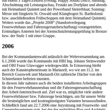
mit einem 3 Tages-Zeltfest (Freitag: Happy Sound Disco; Samstag:
Abschnittstag mit Leistungsschau, Festakt am Dorfplatz und abends
mit Heimatland Quintett und der Powerband Steirerbluat; Sonntag:
Messe mit Singkreis St. Oswald und Klangbogen St. Bartholomä
bzw. anschließendem Frühschoppen mit dem Heimatland Quintett).
Weiters wurde das „Projekt 2008“ (Standortverlegung
Feuerwehrhaus und Fahrzeugersatzbeschaffung) vorangetrieben.
Erstmaliges Antreten bei der Atemschutzleistungsprüfung in Bronze
bzw. der Stufe 1 mit einer Gruppe.
2006
Bei der Kommandantenwahl anlässlich der Wehrversammlung am
6.1.2006 wurde das Kommando mit HBI Ing. Johann Steinwender
und OBI Franz Glawogger wiedergewählt. In Erinnerung bleibt
auch der Katastropheneinsatz in Mariazell, wo wir am 11.2. im
Bereich Gusswerk und Mariazell-Ort zahlreiche Dächer von den
Schneelasten befreien mussten.
In diesem Jahr nahmen auch die beiden installierten Arbeitsgruppen
für den Feuerwehrhausneubau und die Fahrzeugneuanschaffung
ihre Arbeit österreichweit auf. Ziel war es, möglichst viele andere
Feuerwehrhäuser bzw. Fahrzeuge besichtigen, um für unsere Wehr
die bestmöglichen und kostengünstigsten Varianten herauszufinden.
Schließlich fand am 22.7.2006 eine Jurysitzung mit Feuerwehr- und
Gemeindevertretern statt, bei der der endgültige Plan und Architekt