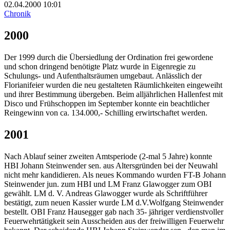
02.04.2000
10:01
Chronik
2000
Der 1999 durch die Übersiedlung der Ordination frei gewordene
und schon dringend benötigte Platz wurde in Eigenregie zu
Schulungs- und Aufenthaltsräumen umgebaut. Anlässlich der
Florianifeier wurden die neu gestalteten Räumlichkeiten eingeweiht
und ihrer Bestimmung übergeben. Beim alljährlichen Hallenfest mit
Disco und Frühschoppen im September konnte ein beachtlicher
Reingewinn von ca. 134.000,- Schilling erwirtschaftet werden.
2001
Nach Ablauf seiner zweiten Amtsperiode (2-mal 5 Jahre) konnte
HBI Johann Steinwender sen. aus Altersgründen bei der Neuwahl
nicht mehr kandidieren. Als neues Kommando wurden FT-B Johann
Steinwender jun. zum HBI und LM Franz Glawogger zum OBI
gewählt. LM d. V. Andreas Glawogger wurde als Schriftführer
bestätigt, zum neuen Kassier wurde LM d.V.Wolfgang Steinwender
bestellt. OBI Franz Hausegger gab nach 35- jähriger verdienstvoller
Feuerwehrtätigkeit sein Ausscheiden aus der freiwilligen Feuerwehr