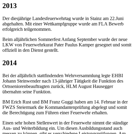
2013
Der diesjährige Landesfeuerwehrtag wurde in Stainz am 22.Juni
abgehalten. Mit einer Wettkampfgruppe wurde am FLA Bewerb
erfolgreich teilgenommen.
Beim alljährlichen Sommerfest Anfang September wurde der neue
LKW von Feuerwehrkurat Pater Paulus Kamper gesegnet und somit
offiziell in den Dienst gestellt.
2014
Bei der alljährlich stattfindenden Wehrversammlung legte EHBI
Johann Steinwender nach 13-jähriger Tätigkeit die Funktion des
Ortsseniorenbeauftragten zurück, HLM August Hausegger
übernahm seine Funktion.
BM Erich Rust und BM Franz Guggi haben am 14. Februar in der
FWZS Steiermark die Kommandantenprüfung abgelegt und somit
die Berechtigung zum Führen einer Feuerwehr erhalten.
Einen sehr hohen Stellenwert in der Feuerwehr nimmt die ständige
Aus- und Weiterbildung ein. Um diesen Ausbildungsstand auch
messen zu können, gibt es verschiedene Leistungsprüfungen. Am