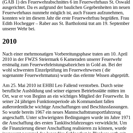
(GAB 1) des Feuerwehrabschnittes 6 im Feuerwehrhaus St. Oswald
ausgerichtet. Da es aufgrund der baulichen Gegebenheiten im neuen
Feuerwehrhaus nunmehr möglich ist, auch Frauen aufzunehmen,
konnten wir im diesem Jahr die erste Feuerwehrfrau begrüßen. Frau
Edith Hochegger – Raber aus St. Bartholomä trat am 19. September
unserer Wehr bei.
2010
Nach einer mehrmonatigen Vorbereitungsphase traten am 10. April
2010 in der FWZS Steiermark 6 Kameraden unserer Feuerwehr
erstmalig zum Feuerwehrleistungsabzeichen in Gold an. Bei der
wohl schwersten Einzelprüfung im Feuerwehrwesen ( die
sogenannte Feuerwehrmatura) wurde das erlernte Wissen abgeprüft.
Am 25. Mai 2010 ist EHBI Leo Fallend verstorben. Durch seine
berufliche Ausbildung und seiner eigenen Betriebsstätte mitten im
Ort, war er von Beginn an ein wichtiges Mitglied der Feuerwehr. In
seiner 24 jährigen Funktionsperiode als Kommandant fallen
außerordentliche wichtige Anschaffungen und Beschlussfassungen.
So wurde bereits 1967 ein neues Mannschaftstransportfahrzeug
angeschafft. Unter schwierigsten Bedingungen wurde im Jahre 1971
die Anschaffung des ersten Tanklöschfahrzeuges verwirklicht. Um
die Finanzierung dieser Anschaffung realisieren zu können, wurde