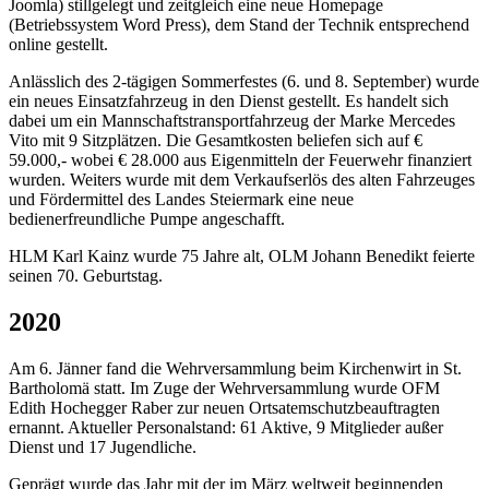
Joomla) stillgelegt und zeitgleich eine neue Homepage
(Betriebssystem Word Press), dem Stand der Technik entsprechend
online gestellt.
Anlässlich des 2-tägigen Sommerfestes (6. und 8. September) wurde
ein neues Einsatzfahrzeug in den Dienst gestellt. Es handelt sich
dabei um ein Mannschaftstransportfahrzeug der Marke Mercedes
Vito mit 9 Sitzplätzen. Die Gesamtkosten beliefen sich auf €
59.000,- wobei € 28.000 aus Eigenmitteln der Feuerwehr finanziert
wurden. Weiters wurde mit dem Verkaufserlös des alten Fahrzeuges
und Fördermittel des Landes Steiermark eine neue
bedienerfreundliche Pumpe angeschafft.
HLM Karl Kainz wurde 75 Jahre alt, OLM Johann Benedikt feierte
seinen 70. Geburtstag.
2020
Am 6. Jänner fand die Wehrversammlung beim Kirchenwirt in St.
Bartholomä statt. Im Zuge der Wehrversammlung wurde OFM
Edith Hochegger Raber zur neuen Ortsatemschutzbeauftragten
ernannt. Aktueller Personalstand: 61 Aktive, 9 Mitglieder außer
Dienst und 17 Jugendliche.
Geprägt wurde das Jahr mit der im März weltweit beginnenden