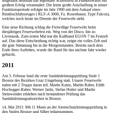
insgesamt neunmal das legendäre Schlossfest in Plankenwarth mit
großem Erfolg veranstaltet. Die letzte große Anschaffung in seiner
Funktionsperiode erfolgte im Jahr 1990 mit dem Ankauf eines
Rüstlöschfahrzeuges ( RLF-A 3000, Fa. Rosenbauer, Type Falcon),
welches noch heute im Dienste der Feuerwehr steht.
Eine neue Richtung schlug die Freiwillige Feuerwehr beim
diesjährigen Feuerwehrfest ein. Weg von der Disco, hin zu
Livemusik. Zum ersten Mal trat die Kultband EGON 7 im Festzelt
auf. Das diese Entscheidung richtig war, zeigte ein volles Zelt und
die gute Stimmung bis in die Morgenstunden. Bereits nach dem
Ende ihres Auftrittes, wurde die Band für das nächste Jahr wieder
gebucht.
2011
Am 5. Februar fand die erste Sanitätsleistungsprüfung Stufe 1
Bronze des Bezirkes Graz Umgebung statt. Unsere Feuerwehr
nahm mit 2 Trupps daran teil. Martin Kainz, Martin Raber, Edith
Hochegger-Raber, Werner Jaritz, Stefan Hutter und Martin
Steinwender erhielten nach bestandener Prüfung das
Sanitätsleistungsabzeichen in Bronze.
14. Mai 2011: Mit 11 Mann an der Atemschutzleistungsprüfung in
den Stufen Bronze und Silber teilgenommen.