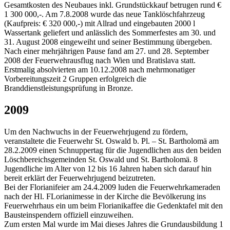
Gesamtkosten des Neubaues inkl. Grundstückkauf betrugen rund €
1 300 000,-. Am 7.8.2008 wurde das neue Tanklöschfahrzeug
(Kaufpreis: € 320 000,-) mit Allrad und eingebauten 2000 l
Wassertank geliefert und anlässlich des Sommerfestes am 30. und
31. August 2008 eingeweiht und seiner Bestimmung übergeben.
Nach einer mehrjährigen Pause fand am 27. und 28. September
2008 der Feuerwehrausflug nach Wien und Bratislava statt.
Erstmalig absolvierten am 10.12.2008 nach mehrmonatiger
Vorbereitungszeit 2 Gruppen erfolgreich die
Branddienstleistungsprüfung in Bronze.
2009
Um den Nachwuchs in der Feuerwehrjugend zu fördern,
veranstaltete die Feuerwehr St. Oswald b. Pl. – St. Bartholomä am
28.2.2009 einen Schnuppertag für die Jugendlichen aus den beiden
Löschbereichsgemeinden St. Oswald und St. Bartholomä. 8
Jugendliche im Alter von 12 bis 16 Jahren haben sich darauf hin
bereit erklärt der Feuerwehrjugend beizutreten.
Bei der Florianifeier am 24.4.2009 luden die Feuerwehrkameraden
nach der Hl. FLorianimesse in der Kirche die Bevölkerung ins
Feuerwehrhaus ein um beim Florianikaffee die Gedenktafel mit den
Bausteinspendern offiziell einzuweihen.
Zum ersten Mal wurde im Mai dieses Jahres die Grundausbildung 1