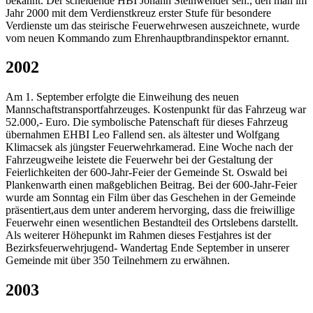
bekannt. Der scheidende HBI Johann Steinwender sen., den man im
Jahr 2000 mit dem Verdienstkreuz erster Stufe für besondere
Verdienste um das steirische Feuerwehrwesen auszeichnete, wurde
vom neuen Kommando zum Ehrenhauptbrandinspektor ernannt.
2002
Am 1. September erfolgte die Einweihung des neuen
Mannschaftstransportfahrzeuges. Kostenpunkt für das Fahrzeug war
52.000,- Euro. Die symbolische Patenschaft für dieses Fahrzeug
übernahmen EHBI Leo Fallend sen. als ältester und Wolfgang
Klimacsek als jüngster Feuerwehrkamerad. Eine Woche nach der
Fahrzeugweihe leistete die Feuerwehr bei der Gestaltung der
Feierlichkeiten der 600-Jahr-Feier der Gemeinde St. Oswald bei
Plankenwarth einen maßgeblichen Beitrag. Bei der 600-Jahr-Feier
wurde am Sonntag ein Film über das Geschehen in der Gemeinde
präsentiert,aus dem unter anderem hervorging, dass die freiwillige
Feuerwehr einen wesentlichen Bestandteil des Ortslebens darstellt.
Als weiterer Höhepunkt im Rahmen dieses Festjahres ist der
Bezirksfeuerwehrjugend- Wandertag Ende September in unserer
Gemeinde mit über 350 Teilnehmern zu erwähnen.
2003