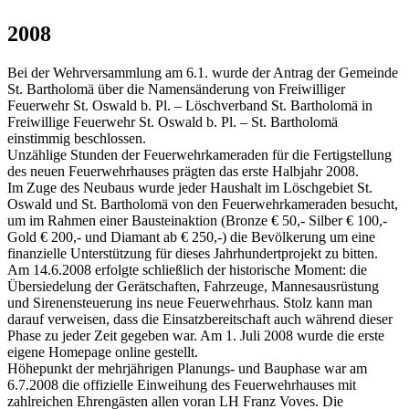
2008
Bei der Wehrversammlung am 6.1. wurde der Antrag der Gemeinde
St. Bartholomä über die Namensänderung von Freiwilliger
Feuerwehr St. Oswald b. Pl. – Löschverband St. Bartholomä in
Freiwillige Feuerwehr St. Oswald b. Pl. – St. Bartholomä
einstimmig beschlossen.
Unzählige Stunden der Feuerwehrkameraden für die Fertigstellung
des neuen Feuerwehrhauses prägten das erste Halbjahr 2008.
Im Zuge des Neubaus wurde jeder Haushalt im Löschgebiet St.
Oswald und St. Bartholomä von den Feuerwehrkameraden besucht,
um im Rahmen einer Bausteinaktion (Bronze € 50,- Silber € 100,-
Gold € 200,- und Diamant ab € 250,-) die Bevölkerung um eine
finanzielle Unterstützung für dieses Jahrhundertprojekt zu bitten.
Am 14.6.2008 erfolgte schließlich der historische Moment: die
Übersiedelung der Gerätschaften, Fahrzeuge, Mannesausrüstung
und Sirenensteuerung ins neue Feuerwehrhaus. Stolz kann man
darauf verweisen, dass die Einsatzbereitschaft auch während dieser
Phase zu jeder Zeit gegeben war. Am 1. Juli 2008 wurde die erste
eigene Homepage online gestellt.
Höhepunkt der mehrjährigen Planungs- und Bauphase war am
6.7.2008 die offizielle Einweihung des Feuerwehrhauses mit
zahlreichen Ehrengästen allen voran LH Franz Voves. Die