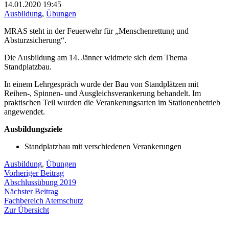
14.01.2020
19:45
Ausbildung
,
Übungen
MRAS steht in der Feuerwehr für „Menschenrettung und
Absturzsicherung“.
Die Ausbildung am 14. Jänner widmete sich dem Thema
Standplatzbau.
In einem Lehrgespräch wurde der Bau von Standplätzen mit
Reihen-, Spinnen- und Ausgleichsverankerung behandelt. Im
praktischen Teil wurden die Verankerungsarten im Stationenbetrieb
angewendet.
Ausbildungsziele
Standplatzbau mit verschiedenen Verankerungen
Ausbildung
,
Übungen
Beitragsnavigation
Vorheriger
Vorheriger Beitrag
Beitrag:
Abschlussübung 2019
Nächster
Nächster Beitrag
Beitrag:
Fachbereich Atemschutz
Zur Übersicht