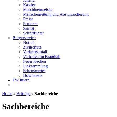
Jugend
Kassier
Maschinenmeister
Menschenrettung und Absturzsicherung
Presse
Senioren
Sanität
Schriftführer
Bürgerservice
Notruf
Zivilschutz
Verkehrsunfall
Verhalten im Brandfall
Feuer löschen
Linksammlung
Sehenswertes
Downloads
FW Intern
Home
»
Beiträge
»
Sachbereiche
Sachbereiche