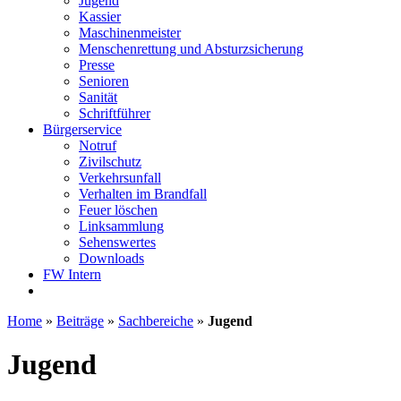
Jugend
Kassier
Maschinenmeister
Menschenrettung und Absturzsicherung
Presse
Senioren
Sanität
Schriftführer
Bürgerservice
Notruf
Zivilschutz
Verkehrsunfall
Verhalten im Brandfall
Feuer löschen
Linksammlung
Sehenswertes
Downloads
FW Intern
Home
»
Beiträge
»
Sachbereiche
»
Jugend
Jugend