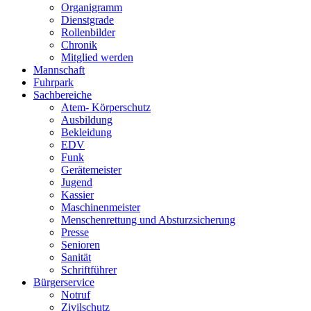
Organigramm
Dienstgrade
Rollenbilder
Chronik
Mitglied werden
Mannschaft
Fuhrpark
Sachbereiche
Atem- Körperschutz
Ausbildung
Bekleidung
EDV
Funk
Gerätemeister
Jugend
Kassier
Maschinenmeister
Menschenrettung und Absturzsicherung
Presse
Senioren
Sanität
Schriftführer
Bürgerservice
Notruf
Zivilschutz