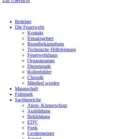
Zur Übersicht
Beiträge
Die Feuerwehr
Kontakt
Einsatzgebiet
Brandbekämpfung
Technische Hilfeleistung
Feuerwehrhaus
Organigramm
Dienstgrade
Rollenbilder
Chronik
Mitglied werden
Mannschaft
Fuhrpark
Sachbereiche
Atem- Körperschutz
Ausbildung
Bekleidung
EDV
Funk
Gerätemeister
Jugend