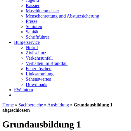
Jugend
Kassier
Maschinenmeister
Menschenrettung und Absturzsicherung
Presse
Senioren
Sanität
Schriftführer
Bürgerservice
Notruf
Zivilschutz
Verkehrsunfall
Verhalten im Brandfall
Feuer löschen
Linksammlung
Sehenswertes
Downloads
FW Intern
Home
»
Sachbereiche
»
Ausbildung
»
Grundausbildung 1
abgeschlossen
Grundausbildung 1