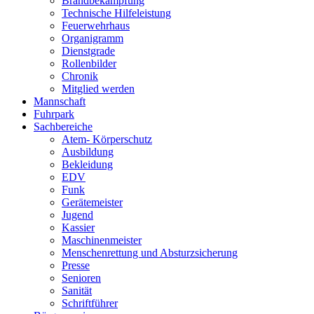
Brandbekämpfung
Technische Hilfeleistung
Feuerwehrhaus
Organigramm
Dienstgrade
Rollenbilder
Chronik
Mitglied werden
Mannschaft
Fuhrpark
Sachbereiche
Atem- Körperschutz
Ausbildung
Bekleidung
EDV
Funk
Gerätemeister
Jugend
Kassier
Maschinenmeister
Menschenrettung und Absturzsicherung
Presse
Senioren
Sanität
Schriftführer