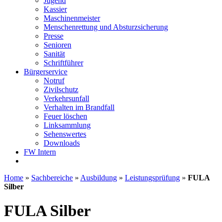
Jugend
Kassier
Maschinenmeister
Menschenrettung und Absturzsicherung
Presse
Senioren
Sanität
Schriftführer
Bürgerservice
Notruf
Zivilschutz
Verkehrsunfall
Verhalten im Brandfall
Feuer löschen
Linksammlung
Sehenswertes
Downloads
FW Intern
Home
»
Sachbereiche
»
Ausbildung
»
Leistungsprüfung
»
FULA
Silber
FULA Silber