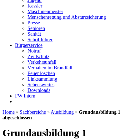
Jugend
Kassier
Maschinenmeister
Menschenrettung und Absturzsicherung
Presse
Senioren
Sanität
Schriftführer
Bürgerservice
Notruf
Zivilschutz
Verkehrsunfall
Verhalten im Brandfall
Feuer löschen
Linksammlung
Sehenswertes
Downloads
FW Intern
Home
»
Sachbereiche
»
Ausbildung
»
Grundausbildung 1
abgeschlossen
Grundausbildung 1