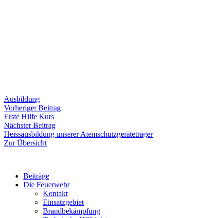
Ausbildung
Beitragsnavigation
Vorheriger
Vorheriger Beitrag
Beitrag:
Erste Hilfe Kurs
Nächster
Nächster Beitrag
Beitrag:
Heissausbildung unserer Atemschutzgeräteträger
Zur Übersicht
Beiträge
Die Feuerwehr
Kontakt
Einsatzgebiet
Brandbekämpfung