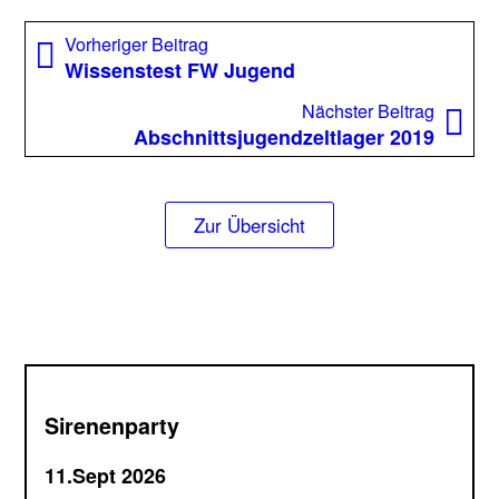
Beitragsnavigation
Vorheriger
Vorheriger Beitrag
Beitrag:
Wissenstest FW Jugend
Nächst
Nächster Beitrag
Beitrag
Abschnittsjugendzeltlager 2019
Zur Übersicht
Sirenenparty
11.Sept 2026