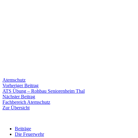
Atemschutz
Beitragsnavigation
Vorheriger
Vorheriger Beitrag
Beitrag:
ATS Übung – Rohbau Seniorenheim Thal
Nächster
Nächster Beitrag
Beitrag:
Fachbereich Atemschutz
Zur Übersicht
Beiträge
Die Feuerwehr