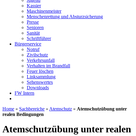
Jugend
Kassier
Maschinenmeister
Menschenrettung und Absturzsicherung
Presse
Senioren
Sanität
Schriftführer
Bürgerservice
Notruf
Zivilschutz
Verkehrsunfall
Verhalten im Brandfall
Feuer löschen
Linksammlung
Sehenswertes
Downloads
FW Intern
Home
»
Sachbereiche
»
Atemschutz
»
Atemschutzübung unter
realen Bedingungen
Atemschutzübung unter realen