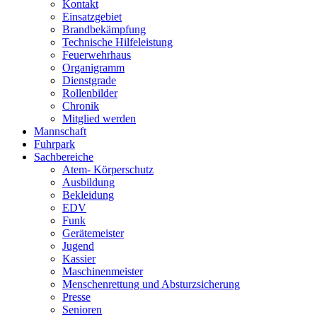
Kontakt
Einsatzgebiet
Brandbekämpfung
Technische Hilfeleistung
Feuerwehrhaus
Organigramm
Dienstgrade
Rollenbilder
Chronik
Mitglied werden
Mannschaft
Fuhrpark
Sachbereiche
Atem- Körperschutz
Ausbildung
Bekleidung
EDV
Funk
Gerätemeister
Jugend
Kassier
Maschinenmeister
Menschenrettung und Absturzsicherung
Presse
Senioren