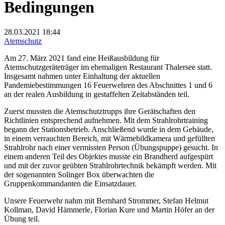
Bedingungen
28.03.2021
18:44
Atemschutz
Am 27. März 2021 fand eine Heißausbildung für
Atemschutzgeräteträger im ehemaligen Restaurant Thalersee statt.
Insgesamt nahmen unter Einhaltung der aktuellen
Pandemiebestimmungen 16 Feuerwehren des Abschnittes 1 und 6
an der realen Ausbildung in gestaffelten Zeitabständen teil.
Zuerst mussten die Atemschutztrupps ihre Gerätschaften den
Richtlinien entsprechend aufnehmen. Mit dem Strahlrohrtraining
begann der Stationsbetrieb. Anschließend wurde in dem Gebäude,
in einem verrauchten Bereich, mit Wärmebildkamera und gefüllten
Strahlrohr nach einer vermissten Person (Übungspuppe) gesucht. In
einem anderen Teil des Objektes musste ein Brandherd aufgespürt
und mit der zuvor geübten Strahlrohrtechnik bekämpft werden. Mit
der sogenannten Solinger Box überwachten die
Gruppenkommandanten die Einsatzdauer.
Unsere Feuerwehr nahm mit Bernhard Strommer, Stefan Helmut
Kollman, David Hämmerle, Florian Kure und Martin Höfer an der
Übung teil.